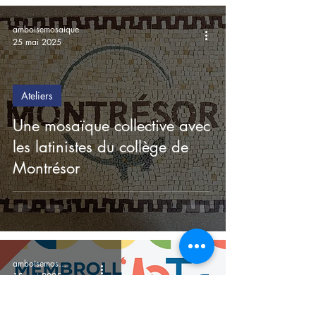
amboisemosaique
25 mai 2025
Ateliers
Une mosaïque collective avec
les latinistes du collège de
Montrésor
amboisemosaique
15 mai 2025