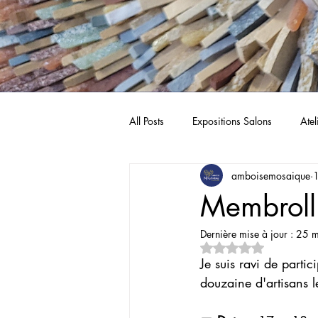
All Posts
Expositions Salons
Atel
amboisemosaique
Membroll
Dernière mise à jour :
25 m
Noté NaN étoiles sur 
Je suis ravi de partic
douzaine d'artisans l