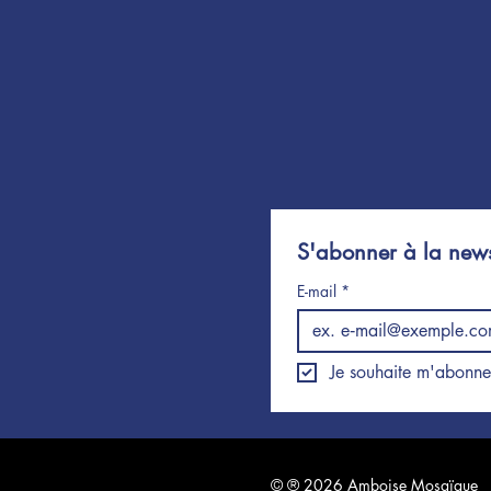
S'abonner à la news
E-mail
*
© ® 2026 Amboise Mosaïque