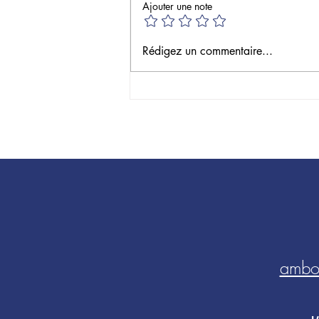
Portes Ouvertes
Ajouter une note
Rédigez un commentaire...
ambo