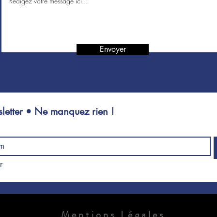
Envoyer
letter • Ne manquez rien !
Je souhaite m'abonner 
Mentions Légales