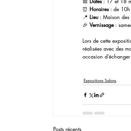
📅 
Dates
 : 17 et 18
⏰ 
Horaires
 : de 10
📍 
Lieu
 : Maison des 
🎉 
Vernissage
 : sam
Lors de cette exposit
réalisées avec des mat
occasion d’échanger 
Expositions Salons
Posts récents