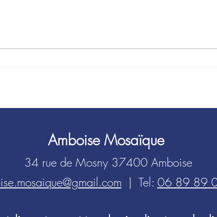
Retour sur l'ART en Troglo
Ambo
de l'
Amboise Mosaïque
34 rue de Mosny 37400 Amboise
ise.mosaique@gmail.com
| Tel:
06 89 89 