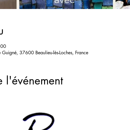
u
:00
de Guigné, 37600 Beaulieu-lès-Loches, France
e l'événement