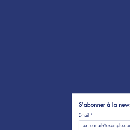
S'abonner à la news
E-mail
*