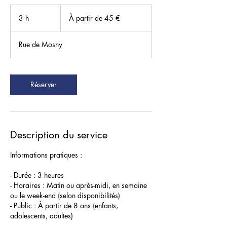
À
partir
3 h
3
À partir de 45 €
de
45
h
euros
Rue de Mosny
Réserver
Description du service
Informations pratiques :
- Durée : 3 heures
- Horaires : Matin ou après-midi, en semaine
ou le week-end (selon disponibilités)
- Public : À partir de 8 ans (enfants,
adolescents, adultes)