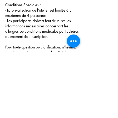
Conditions Spéciales :
- La privatisation de l'atelier est limitée à un
maximum de 4 personnes.
- Les participants doivent fournir toutes les
informations nécessaires concernant les
allergies ou conditions médicales particulières
au moment de l'inscription.
Pour toute question ou clarification, n'hésitez
pas à me contacter par email ou téléphone.
Je vous remercie de votre compréhension et de
votre coopération.
Bien cordialement,
Lionel
Coordonnées