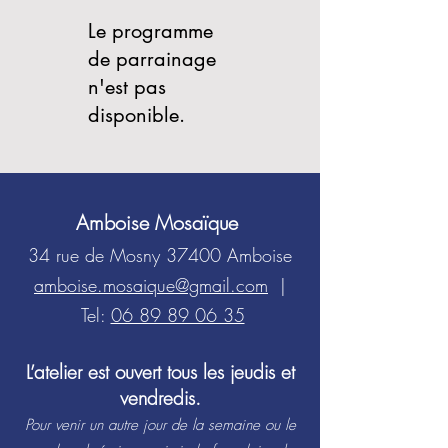
Le programme
de parrainage
n'est pas
disponible.
Amboise Mosaïque
34 rue de Mosny 37400 Amboise
amboise.mosaique@gmail.com
|
Tel:
06 89 89 06 35
​L’atelier est ouvert tous les jeudis et
vendredis.
Pour venir un autre jour de la semaine ou le