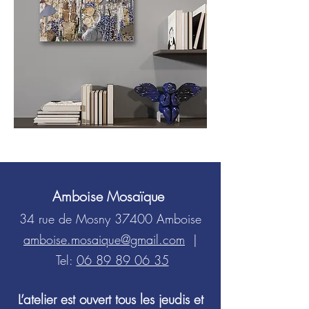
Previous
Next
Amboise Mosaïque
34 rue de Mosny 37400 Amboise
amboise.mosaique@gmail.com
|
Tel:
06 89 89 06 35
​L’atelier est ouvert tous les jeudis et