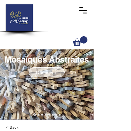
Mosaïques Abstraites
Découvrir
< Back