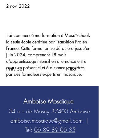
2 nov. 2022
J'ai commencé ma formation à Mosaïschool, 
la seule école certifiée par Transition Pro en 
France. Cette formation se déroulera jusqu'en 
juin 2024, comprenant 18 mois 
d'apprentissage intensif en alternance entre 
cours en présentiel et à distance, encadrés 
Previous
Next
par des formateurs experts en mosaïque.
Amboise Mosaïque
34 rue de Mosny 37400 Amboise
amboise.mosaique@gmail.com
|
Tel:
06 89 89 06 35