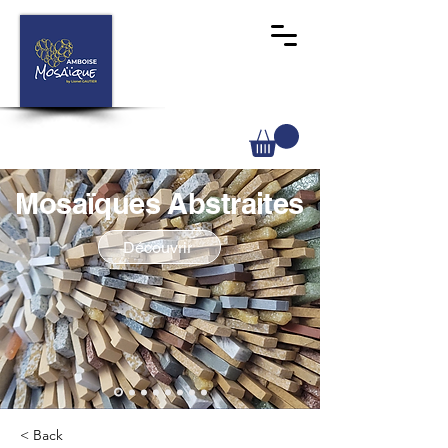
Mosaïques Abstraites
Découvrir
< Back