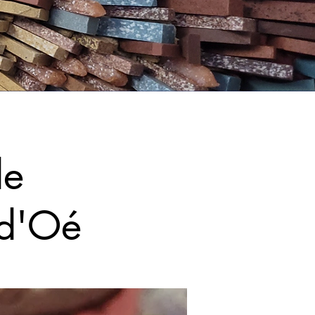
de
 d'Oé