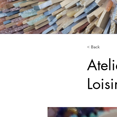
< Back
Atel
Lois