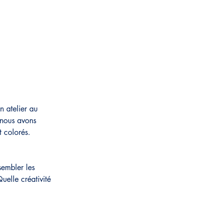
 atelier au 
 nous avons 
t colorés.
sembler les 
uelle créativité 