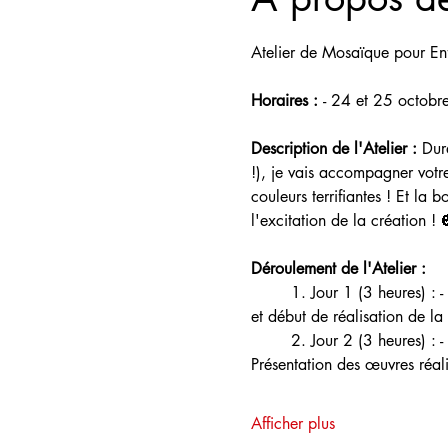
Atelier de Mosaïque pour Enf
Horaires : 
- 24 et 25 octobr
Description de l'Atelier :
 Dur
!), je vais accompagner votr
couleurs terrifiantes ! Et la 
l'excitation de la création ! 
Déroulement de l'Atelier : 
	1. Jour 1 (3 heures) : - Introduction aux bases de la mosaïque. - Présentation des matériaux et des outils. - Conception 
et début de réalisation de la
	2. Jour 2 (3 heures) : - Continuation et finalisation de la mosaïque. - Techniques de finition et d'encollage. - 
Présentation des œuvres réali
Afficher plus