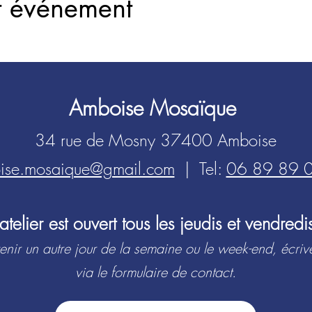
t événement
Amboise Mosaïque
34 rue de Mosny 37400 Amboise
ise.mosaique@gmail.com
| Tel:
06 89 89 
L’atelier est ouvert tous les jeudis et vendredi
enir un autre jour de la semaine ou le week-end, écriv
via le formulaire de contact.