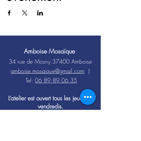
Amboise Mosaïque
34 rue de Mosny 37400 Amboise
amboise.mosaique@gmail.com
|
Tel:
06 89 89 06 35
​L’atelier est ouvert tous les jeudis et
vendredis.
Pour venir un autre jour de la semaine ou le
week-end, écrivez-moi via le formulaire de
contact.