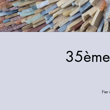
35ème 
Fier