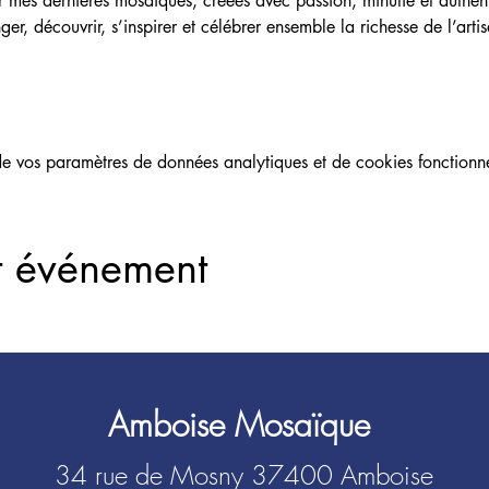
ter mes dernières mosaïques, créées avec passion, minutie et authent
r, découvrir, s’inspirer et célébrer ensemble la richesse de l’artis
 vos paramètres de données analytiques et de cookies fonctionne
t événement
Amboise Mosaïque
34 rue de Mosny 37400 Amboise