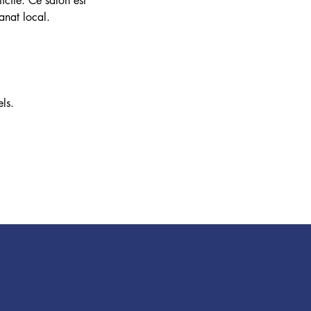
icité. Ce salon est 
anat local.
ls.