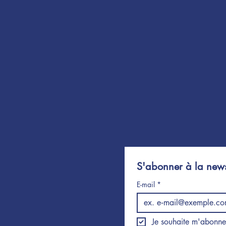
S'abonner à la news
E-mail
*