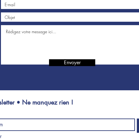
Envoyer
letter • Ne manquez rien !
Je souhaite m'abonner 