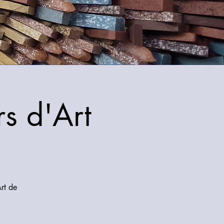
s d'Art
rt de